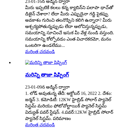
23-01-16న అడ్మిన్ ద్వారా
మీరు ఇప్పటికే కలలు కన్న క్యాబిన్‌ని పలాపా థాచ్‌తో
డిజైన్ చేశారా? లేదా మీరు ఎప్పుడైనా గడ్డి పైకప్పు
అవకాశం గురించి తలనొప్పిని కలిగి ఉన్నారా? మీరు
ఆశ్చర్యపోతున్నప్పుడు లేదా ఆలోచిస్తున్నప్పుడు,
సమయాన్ని సూచించే ఇసుక మీ వేళ్ల నుండి వస్తుంది.
సమయాన్ని కోల్పోవడం ఎంత విచారకరమో, మనం
ఒంటరిగా ఉండలేము...
మరింత చదవండి
మరిన్ని తాజా షిప్పింగ్
23-01-09న అడ్మిన్ ద్వారా
1. లోడ్ అవుతున్న తేదీ: అక్టోబర్ 16, 2022 2. దేశం:
జర్మన్ 3. కమోడిటీ: 12KW హైబ్రిడ్ సోలార్ ప్యానెల్
సిస్టమ్ మరియు ఫోటోవోల్టాయిక్ ప్యానెల్ సిస్టమ్
విద్యుత్ పవర్ స్టేషన్. 4.పవర్:12KW హైబ్రిడ్ సోలార్
ప్యానెల్ సిస్టమ్. పరిమాణం
మరింత చదవండి