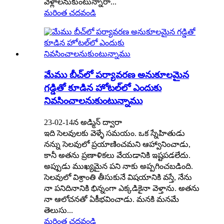
వెళ్లాలనుకుంటున్నారా...
మరింత చదవండి
మేము బీచ్‌లో పర్యావరణ అనుకూలమైన
గడ్డితో కూడిన హోటల్‌లో ఎందుకు
నివసించాలనుకుంటున్నాము
23-02-14న అడ్మిన్ ద్వారా
ఇది సెలవులకు వెళ్ళే సమయం. ఒక స్నేహితుడు
నన్ను సెలవులో ప్రయాణించమని ఆహ్వానించాడు,
కానీ అతను ప్రణాళికలు వేయడానికి ఇష్టపడలేదు.
అప్పుడు ముఖ్యమైన పని నాకు అప్పగించబడింది.
సెలవులో విశ్రాంతి తీసుకునే విషయానికి వస్తే, నేను
నా పనిదినానికి భిన్నంగా ఎక్కడికైనా వెళ్తాను. అతను
నా ఆలోచనతో ఏకీభవించాడు. మనకి మనమే
తెలుసు...
మరింత చదవండి