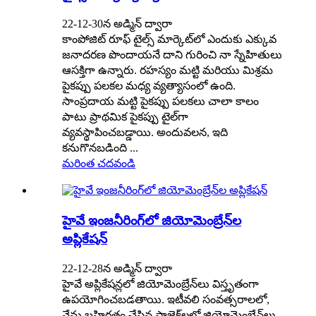
22-12-30న అడ్మిన్ ద్వారా
కాంపోజిట్ రూఫ్ టైల్స్ మార్కెట్‌లో ఎందుకు ఎక్కువ
జనాదరణ పొందాయనే దాని గురించి నా స్నేహితులు
ఆసక్తిగా ఉన్నారు. రహస్యం మట్టి మరియు మిశ్రమ
పైకప్పు పలకల మధ్య వ్యత్యాసంలో ఉంది.
సాంప్రదాయ మట్టి పైకప్పు పలకలు చాలా కాలం
పాటు ప్రాథమిక పైకప్పు టైల్‌గా
వ్యవస్థాపించబడ్డాయి. అందువలన, ఇది
కనుగొనబడింది ...
మరింత చదవండి
హైవే ఇంజనీరింగ్‌లో జియోమెంబ్రేన్‌ల
అప్లికేషన్
22-12-28న అడ్మిన్ ద్వారా
హైవే అప్లికేషన్లలో జియోమెంబ్రేన్‌లు విస్తృతంగా
ఉపయోగించబడతాయి. ఇటీవలి సంవత్సరాలలో,
నేను బహిర్గతం చేసిన ప్రాజెక్ట్‌లలో జియోమెంబ్రేన్‌లు