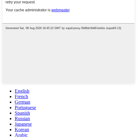
English
French
German
Portuguese
Spanish
Russian
Japanese
Korean
Arabic