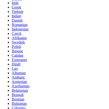
Irish
Greek
Turkish
Italian
Danish
Romanian
Indonesian
Czech
Afrikaans
Swedish
Polish
Basque
Catalan
Esperanto
Hindi
Lao
Albanian
Amharic
Armenian
Azerbaijani
Belarusian
Bengali
Bosnian
Bulgarian
Cebuano