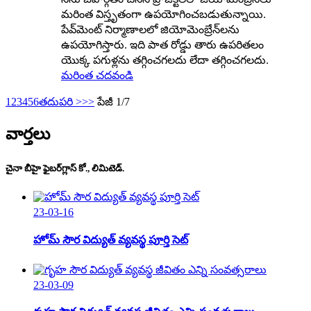
మరింత విస్తృతంగా ఉపయోగించబడుతున్నాయి.
పేవ్‌మెంట్ నిర్మాణాలలో జియోమెంబ్రేన్‌లను
ఉపయోగిస్తారు. ఇది పాత రోడ్డు తారు ఉపరితలం
యొక్క పగుళ్లను తగ్గించగలదు లేదా తగ్గించగలదు.
మరింత చదవండి
1
2
3
4
5
6
తదుపరి >
>>
పేజీ 1/7
వార్తలు
చైనా బీహై ఫైబర్‌గ్లాస్ కో., లిమిటెడ్.
23-03-16
హోమ్ సౌర విద్యుత్ వ్యవస్థ పూర్తి సెట్
23-03-09