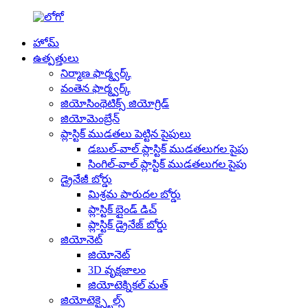
హోమ్
ఉత్పత్తులు
నిర్మాణ ఫార్మ్వర్క్
వంతెన ఫార్మ్వర్క్
జియోసింథెటిక్స్ జియోగ్రిడ్
జియోమెంబ్రేన్
ప్లాస్టిక్ ముడతలు పెట్టిన పైపులు
డబుల్-వాల్ ప్లాస్టిక్ ముడతలుగల పైపు
సింగిల్-వాల్ ప్లాస్టిక్ ముడతలుగల పైపు
డ్రైనేజీ బోర్డు
మిశ్రమ పారుదల బోర్డు
ప్లాస్టిక్ బ్లైండ్ డిచ్
ప్లాస్టిక్ డ్రైనేజ్ బోర్డు
జియోనెట్
జియోనెట్
3D వృక్షజాలం
జియోటెక్నికల్ మత్
జియోటెక్స్టైల్స్