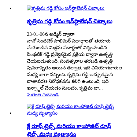
కృత్రిమ గడ్డి కోసం ఇన్‌స్టాలేషన్ చిట్కాలు
23-01-06న అడ్మిన్ ద్వారా
నానో సింథటిక్ పాలిమర్ పదార్థాలతో తయారు
చేయబడిన మిశ్రమ పదార్థంతో నిర్మించబడిన
సింథటిక్ గడ్డి ప్రత్యేకమైన ప్రక్రియ ద్వారా ఉత్పత్తి
చేయబడుతుంది. సంవత్సరాల తరబడి ఉత్పత్తి
పునరావృతం అయిన తర్వాత, ఇది వినియోగదారుల
మధ్య బాగా నచ్చింది. కృత్రిమ గడ్డి అద్భుతమైన
వాతావరణ నిరోధకతను కలిగి ఉంటుంది, ఇది
ఇన్స్టాల్ చేయడం సులభం. కృత్రిమ థా...
మరింత చదవండి
క్లే రూఫ్ టైల్స్ మరియు కాంపోజిట్ రూఫ్
టైల్స్ మధ్య వ్యత్యాసం